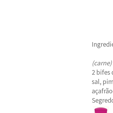
Ingredi
(carne)
2 bifes
sal, pi
açafrão
Segredo