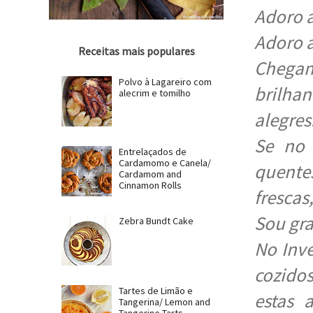
Adoro a
Adoro a
Receitas mais populares
Chegam
Polvo à Lagareiro com
brilha
alecrim e tomilho
alegres
Se no 
Entrelaçados de
Cardamomo e Canela/
quente
Cardamom and
Cinnamon Rolls
frescas
Sou gr
Zebra Bundt Cake
No Inv
cozido
Tartes de Limão e
estas 
Tangerina/ Lemon and
Tangerine Tarts