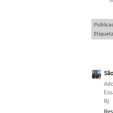
Publica
Etiquet
São
Ado
Ess
Bj
Re