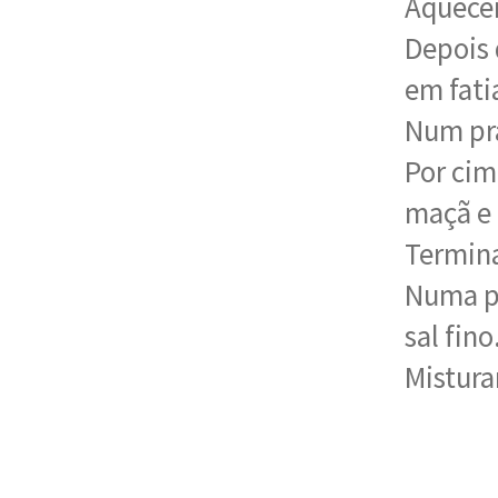
Aquecer
Depois 
em fati
Num pra
Por cima
maçã e 
Termin
Numa pe
sal fino
Mistura