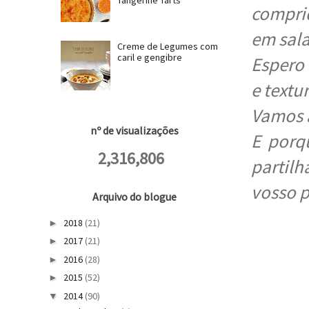
comprid
em sal
Creme de Legumes com
caril e gengibre
Espero 
e textur
Vamos a
nº de visualizações
E porq
2,316,806
partilh
vosso p
Arquivo do blogue
2018
(21)
►
2017
(21)
►
2016
(28)
►
2015
(52)
►
2014
(90)
▼