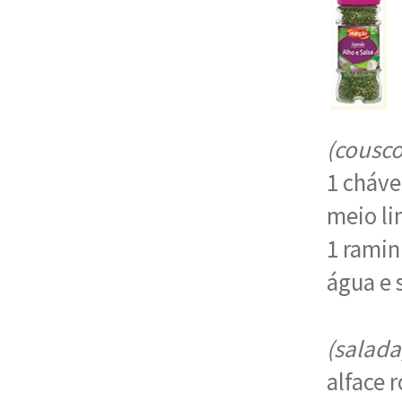
(cousco
1 cháve
meio l
1 ramin
água e s
(salada
alface 