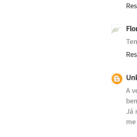
Re
Flo
Tem
Re
Un
A v
bem
Já 
me 