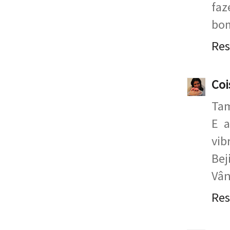
faz
bom
Re
Coi
Tam
E a
vib
Bej
Vân
Re