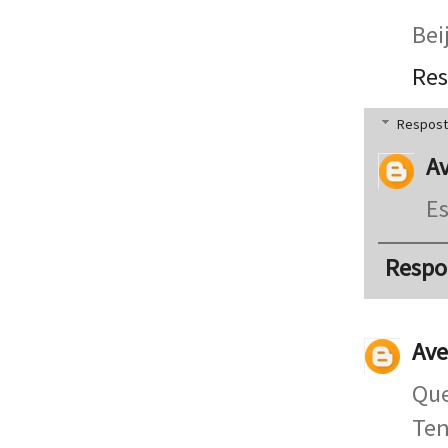
Bei
Re
Respost
Av
Es
Respo
Ave
Que
Ten