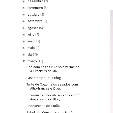
dezembro
(7)
►
novembro
(5)
►
outubro
(5)
►
setembro
(5)
►
agosto
(5)
►
julho
(7)
►
junho
(7)
►
maio
(9)
►
abril
(9)
►
março
(11)
▼
Brie com Nozes e Cebola vermelha
& Crackers de Ma...
Passatempo Teka-Blog
Tarte de Cogumelos assados com
Alho-francês e Quei...
Brownie de Chocolate Negro e o 1º
Aniversário do Blog
Cheesecake de Limão
Salada de Couscous com Maçã e