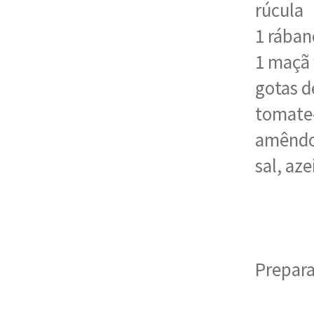
rúcula
1 rában
1 maçã
gotas d
tomate
amêndo
sal, az
Prepara