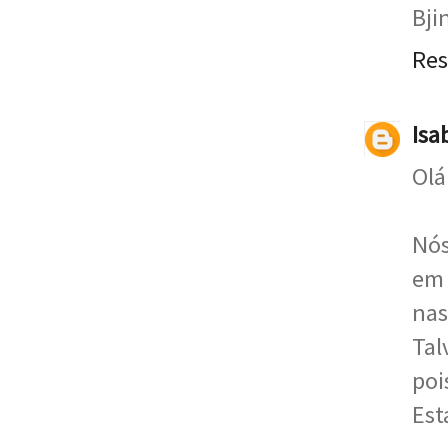
Bji
Re
Isa
Olá 
Nós
em 
nas
Tal
poi
Está